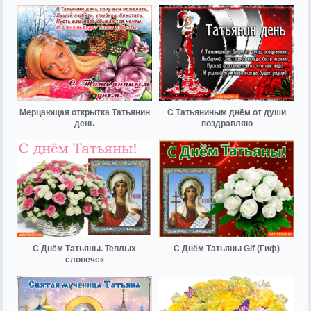
Мерцающая открытка Татьянин
С Татьяниным днём от души
день
поздравляю
С Днём Татьяны. Теплых
С Днём Татьяны Gif (Гиф)
словечек