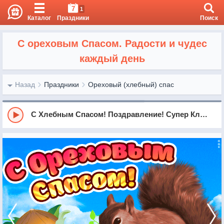
7
1
Каталог
Праздники
Поиск
С ореховым Спасом. Радости и чудес
каждый день
Назад
Праздники
Ореховый (хлебный) спас
С Хлебным Спасом! Поздравление! Супер Клип!