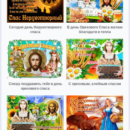
Сегодня день Нерукотворного
В день Орехового Спаса желаю
спаса
благодати и тепла
Спешу поздравить тебя в день
С ореховым, хлебным спасом
орехового спаса