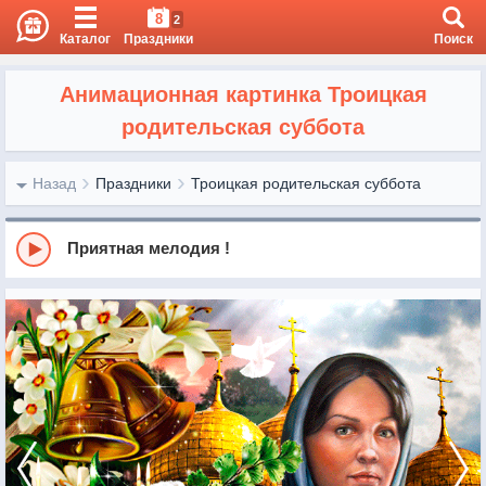
8
2
Каталог
Праздники
Поиск
Анимационная картинка Троицкая
родительская суббота
Назад
Праздники
Троицкая родительская суббота
Приятная мелодия !