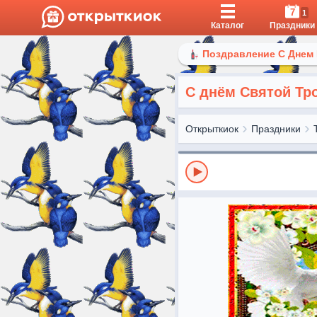
7
1
Каталог
Праздники
Поздравление С Днем
С днём Святой Тр
Открыткиок
Праздники