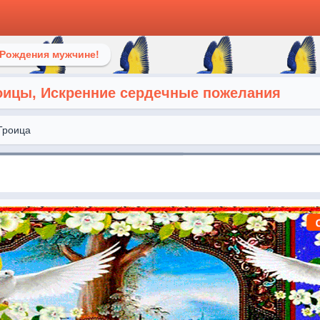
 Рождения мужчине!
оицы, Искренние сердечные пожелания
Троица