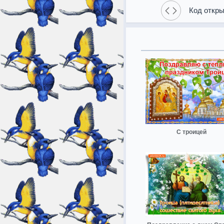
Код откры
С троицей