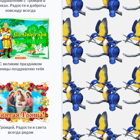
здравление с Троицей в
ихах. Радости и доброты
повсюду всегда
С великим праздником
роицы поздравляю тебя
Троицей. Радости и света
всегда рядом