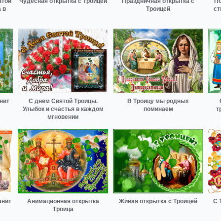
ятой
Чудесная открытка с Троицей
Праздничная открытка с
По
 в
Троицей
ст
нит
С днём Святой Троицы.
В Троицу мы родных
Улыбок и счастья в каждом
поминаем
т
мгновении
анит
Анимационная открытка
Живая открытка с Троицей
С 
Троица