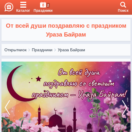
8
2
Каталог
Праздники
Поиск
От всей души поздравляю с праздником
Ураза Байрам
Открыткиок
Праздники
Ураза Байрам