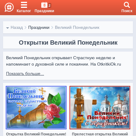
8
2
Каталог
Праздники
Поиск
Назад
Праздники
Великий Понедельник
Открытки Великий Понедельник
Великий Понедельник открывает Страстную неделю и 
напоминает о духовной силе и покаянии. На OtkritkiOk.ru 
собраны православные открытки, которые помогают 
Показать больше...
выразить уважение к вере и поделиться светлыми мыслями.

Здесь вы найдёте красивые изображения с иконами, 
храмами и вдохновляющими словами. Все открытки можно 
скачать бесплатно или отправить онлайн, чтобы поздравить 
близких и поделиться светлой атмосферой праздника.
Открытка Великий Понедельник!
Прелестная открытка Великий