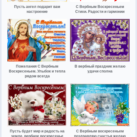
Пусть ангел подарит вам
С Вербным Воскресеньем
настроение
Стихи. Радости и гармонии
Пожелания С Вербным
В вербный праздник желаю
Воскресеньем. Улыбок и тепла
удачи сполна
рядом всегда
Пусть будет мир и радость на
С Вербным воскресеньем
земле, вербное воскресенье
поздравляю счастья желаю