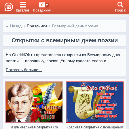
6
2
Каталог
Праздники
Поиск
Назад
Праздники
Всемирный день поэзии
Открытки с всемирным днем поэзии
На OtkritkiOk.ru представлены открытки ко Всемирному дню 
поэзии — празднику, посвящённому красоте слова и 
вдохновению.

Показать больше...
Открытки от Otkritki Ok помогут поздравить поэтов, 
любителей литературы и всех, кто ценит силу поэтического 
искусства.
Изумительная открытка Со
Красивая открытка с всемирным