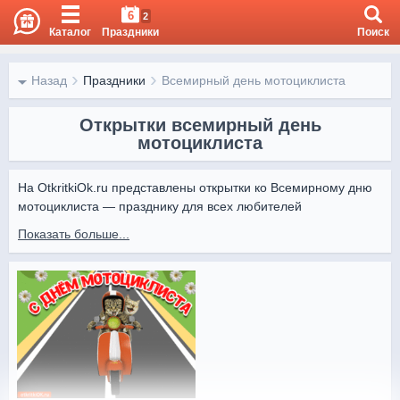
6
2
Каталог
Праздники
Поиск
Назад
Праздники
Всемирный день мотоциклиста
Открытки всемирный день
мотоциклиста
На OtkritkiOk.ru представлены открытки ко Всемирному дню 
мотоциклиста — празднику для всех любителей 
двухколёсной техники и свободы дороги.

Показать больше...
Открытки от Otkritki Ok помогут поздравить байкеров и 
подчеркнуть их страсть к приключениям и скорости.