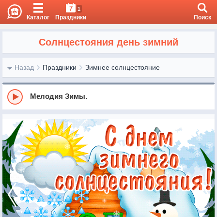
7
1
Каталог
Праздники
Поиск
Солнцестояния день зимний
Назад
Праздники
Зимнее солнцестояние
Мелодия Зимы.