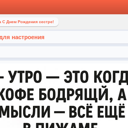
 С Днем Рождения сестре!
 для настроения