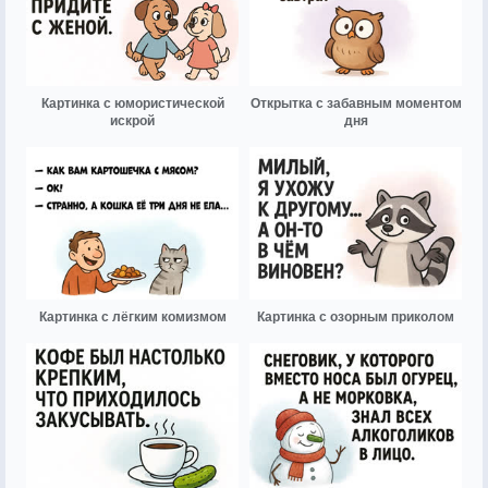
Картинка с юмористической
Открытка с забавным моментом
искрой
дня
Картинка с лёгким комизмом
Картинка с озорным приколом