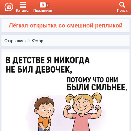
8
2
Каталог
Праздники
Поиск
Лёгкая открытка со смешной репликой
Открыткиок
Юмор