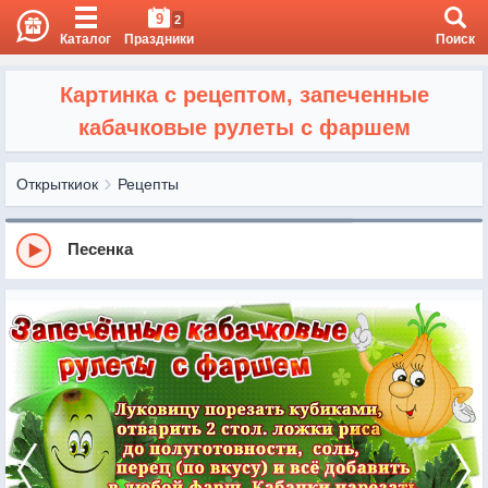
9
2
Каталог
Праздники
Поиск
Картинка с рецептом, запеченные
кабачковые рулеты с фаршем
Открыткиок
Рецепты
Песенка