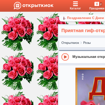
8
2
Каталог
Праздники
Поздравление С Днем
Приятная гиф-отк
Открыткиок
Розы
Музыкальная откры