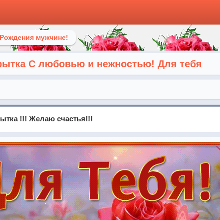
 Рождения мужчине!
рытка С любовью и нежностью! Для тебя
тка !!! Желаю счастья!!!