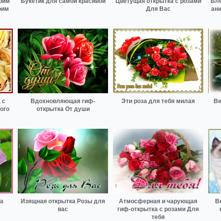
оим
Букетик для самой красивой
Цветущая открытка с розами
Бле
оим
Для Вас
ан
 с
Вдохновляющая гиф-
Эти роза для тебя милая
Ве
ого
открытка От души
ка
Изящная открытка Розы для
Атмосферная и чарующая
В
т
вас
гиф-открытка с розами Для
тебя