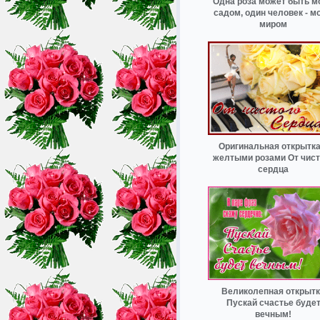
Одна роза может быть м
садом, один человек - м
миром
Оригинальная открытка
желтыми розами От чист
сердца
Великолепная открыт
Пускай счастье буде
вечным!