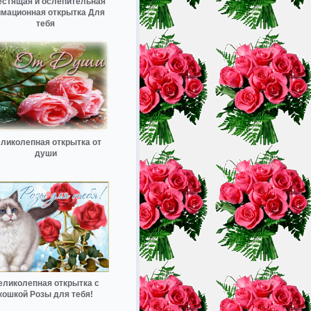
стящая и ослепительная
имационная открытка Для
тебя
ликолепная открытка от
души
еликолепная открытка с
кошкой Розы для тебя!