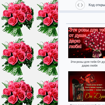
Код откры
Эти розы для тебя От д
дарю любя