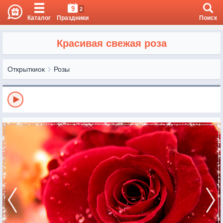
9
2
Каталог
Праздники
Поиск
Красивая свежая роза
Открыткиок
Розы