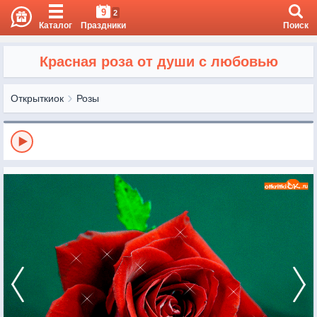
9
2
Каталог
Праздники
Поиск
Красная роза от души с любовью
Открыткиок
Розы