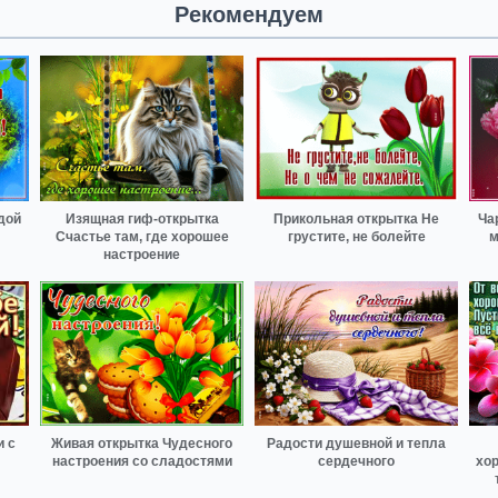
Рекомендуем
дой
Изящная гиф-открытка
Прикольная открытка Не
Ча
Счастье там, где хорошее
грустите, не болейте
м
настроение
и с
Живая открытка Чудесного
Радости душевной и тепла
настроения со сладостями
сердечного
хор