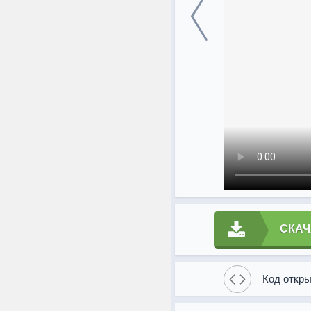
СКАЧ
Код откры