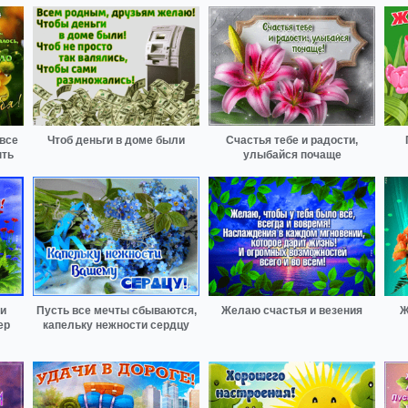
все
Чтоб деньги в доме были
Счастья тебе и радости,
ыть
улыбайся почаще
 и
Пусть все мечты сбываются,
Желаю счастья и везения
Ж
ер
капельку нежности сердцу