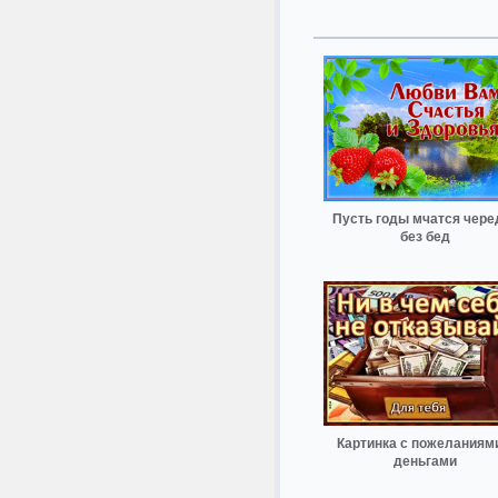
Пусть годы мчатся чере
без бед
Картинка с пожеланиям
деньгами