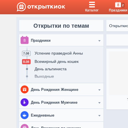
8
2
Каталог
Праздники
Открытки по темам
Открытки
8
Праздники
Успение праведной Анны
7.08
Всемирный день кошек
8.08
День альпиниста
Выходные
День строителя
9.08
День Рождения Женщине
День физкультурника
Выходные
Женщине
День Рождения Мужчине
Рождество святого Николая
11.08
Подруге
Мужчине
Ежедневные
День Военно-Воздушных Сил
12.08
России
Девушке
Другу
Доброе утро