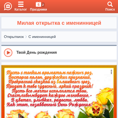
6
2
Каталог
Праздники
Поиск
Милая открытка с именинницей
Открыткиок
С именинницей
Твой День рождения