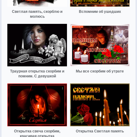
Светлая память, скорблю и
Вспомним об ушедших
молюсь
Траурная открытка скорбим и
Мы все скорбим об утрате
помним. С девушкой
Открытка свеча скорбим,
Открытка Светлая память
красивая открытка