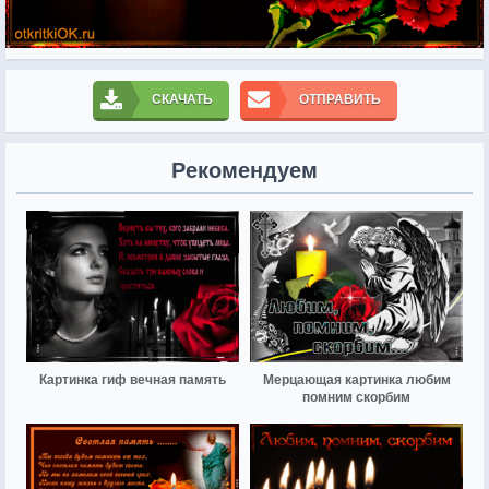
СКАЧАТЬ
ОТПРАВИТЬ
Рекомендуем
Картинка гиф вечная память
Мерцающая картинка любим
помним скорбим