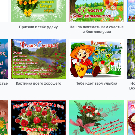
Притяни к себе удачу
Зашла пожелать вам счастья
и благополучия
астье
Картинка всего хорошего
Тебе идёт твоя улыбка
Но
Вс