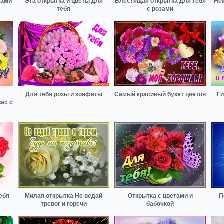
тами
Эта открытка и цветы для
Блестящая открытка для тебя
Неж
тебя
с розами
Для тебя розы и конфеты
Самый красивый букет цветов
Ги
ас с
ебя
Милая открытка Не ведай
Открытка с цветами и
П
тревог и горечи
бабочкой