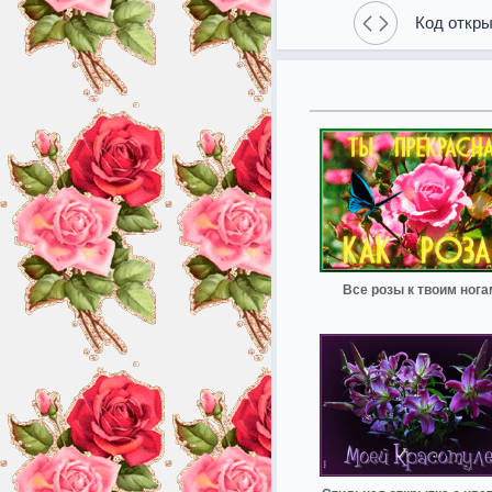
Код откры
Все розы к твоим нога