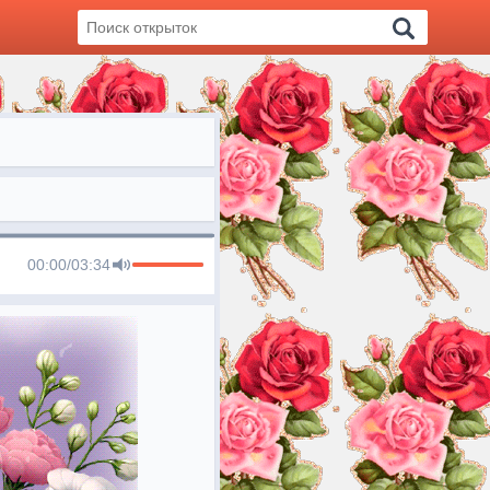
00:00
/
03:34