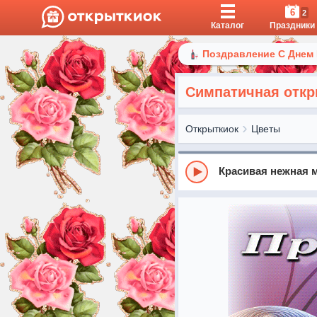
6
2
Каталог
Праздники
Поздравление С Днем
Симпатичная откр
Открыткиок
Цветы
Красивая нежная м