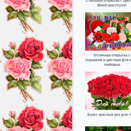
Стильная открытка с цве
Моей красотуле!
Отличная открытка с
подарком и цветами Для в
любовью
Букет красных роз для т