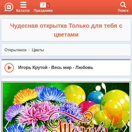
7
1
Каталог
Праздники
Поиск
Чудесная открытка Только для тебя с
цветами
Открыткиок
Цветы
Игорь Крутой - Весь мир - Любовь