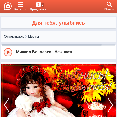
9
2
Каталог
Праздники
Поиск
Для тебя, улыбнись
Открыткиок
Цветы
Михаил Бондарев - Нежность