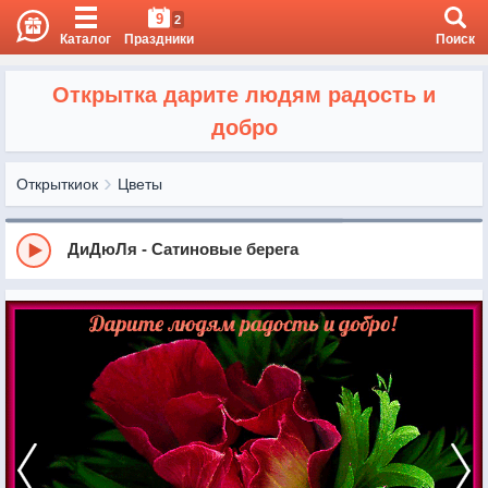
9
2
Каталог
Праздники
Поиск
Открытка дарите людям радость и
добро
Открыткиок
Цветы
ДиДюЛя - Сатиновые берега