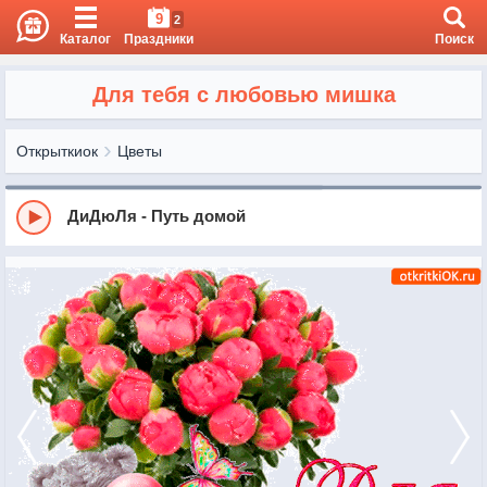
9
2
Каталог
Праздники
Поиск
Для тебя с любовью мишка
Открыткиок
Цветы
ДиДюЛя - Путь домой