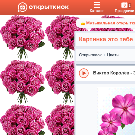
8
2
Каталог
Праздники
Музыкальная открытка
Картинка это тебе
Открыткиок
Цветы
Виктор Королёв -