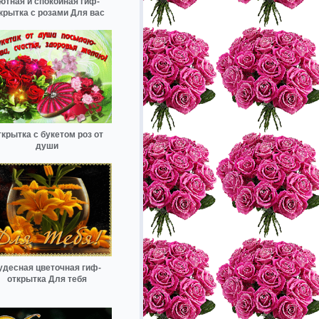
ютная и спокойная гиф-
крытка с розами Для вас
крытка с букетом роз от
души
удесная цветочная гиф-
открытка Для тебя