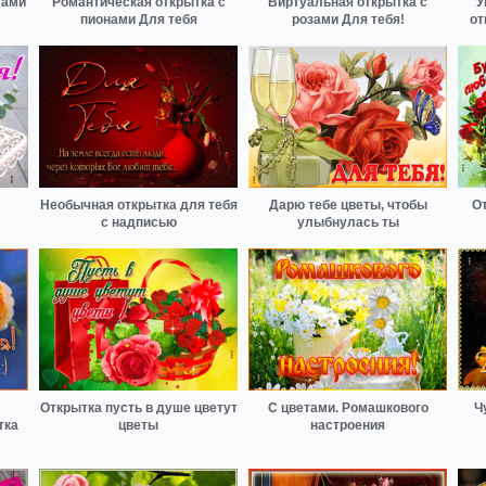
тами
Романтическая открытка с
Виртуальная открытка с
У
пионами Для тебя
розами Для тебя!
от
Необычная открытка для тебя
Дарю тебе цветы, чтобы
От
с надписью
улыбнулась ты
Открытка пусть в душе цветут
С цветами. Ромашкового
Ч
тка
цветы
настроения