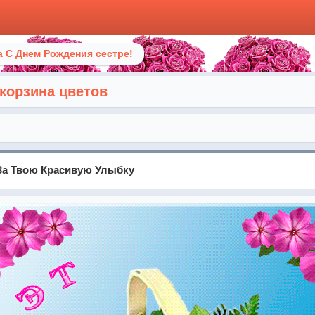
 С Днем Рождения сестре!
 корзина цветов
 За Твою Красивую Улыбку