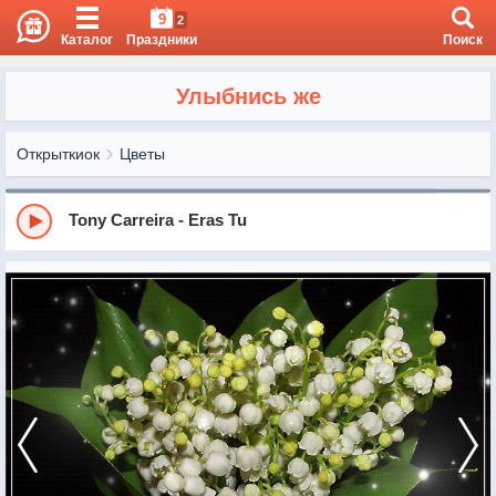
9
2
Каталог
Праздники
Поиск
Улыбнись же
Открыткиок
Цветы
Tony Carreira - Eras Tu