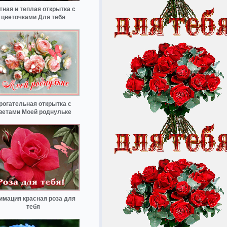
тная и теплая открытка с
цветочками Для тебя
рогательная открытка с
ветами Моей роднульке
имация красная роза для
тебя