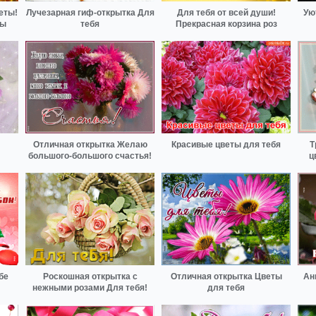
еты!
Лучезарная гиф-открытка Для
Для тебя от всей души!
Ую
ты
тебя
Прекрасная корзина роз
Отличная открытка Желаю
Красивые цветы для тебя
Т
большого-большого счастья!
ц
бе
Роскошная открытка с
Отличная открытка Цветы
Ан
нежными розами Для тебя!
для тебя