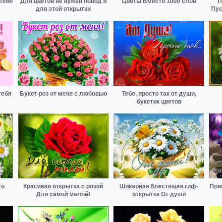
 тебя
Для цветов не нужен повод и
Цветы Вместо 1000 слов
П
для этой открытки
Пус
тебя
Букет роз от меня с любовью
Тебе, просто так от души,
букетик цветов
го
Красивая открытка с розой
Шикарная блестящая гиф-
При
Для самой милой!
открытка От души