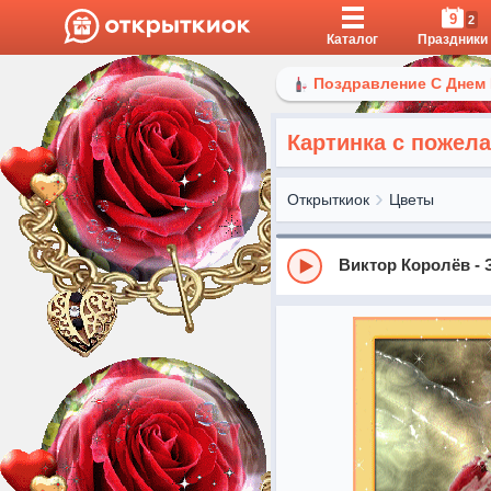
9
2
Каталог
Праздники
Поздравление С Днем
Картинка с пожел
Открыткиок
Цветы
Виктор Королёв -