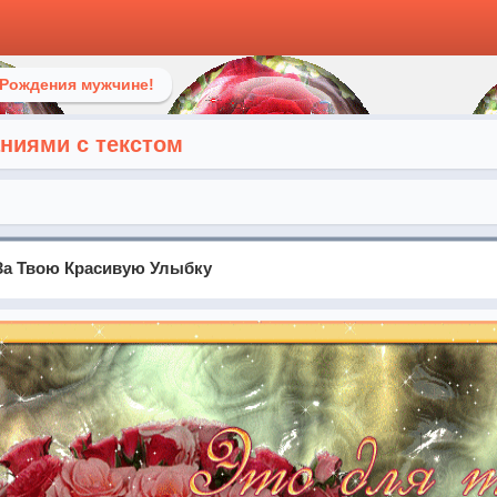
 Рождения мужчине!
аниями с текстом
 За Твою Красивую Улыбку