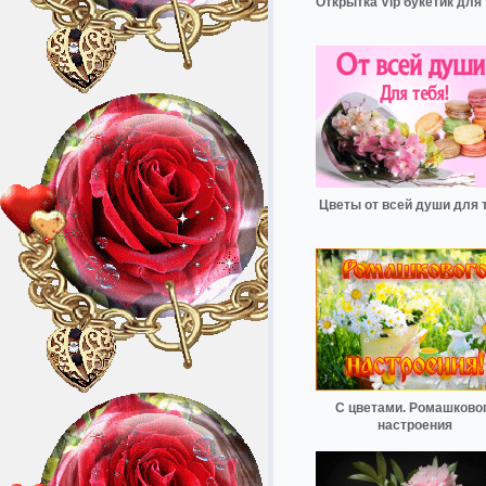
Открытка Vip букетик для
Цветы от всей души для 
С цветами. Ромашково
настроения