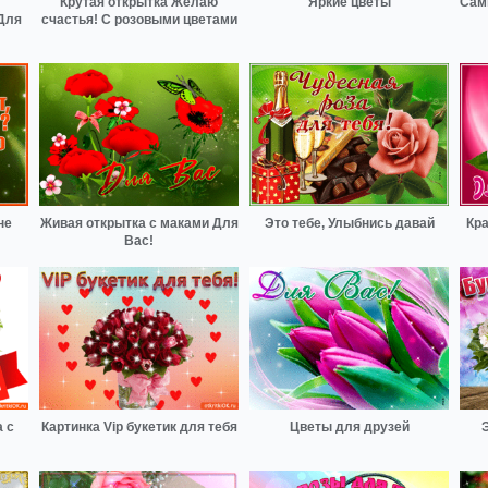
Крутая открытка Желаю
Яркие цветы
Сам
Для
счастья! С розовыми цветами
не
Живая открытка с маками Для
Это тебе, Улыбнись давай
Кра
Вас!
 с
Картинка Vip букетик для тебя
Цветы для друзей