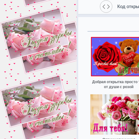
Код откры
Добрая открытка просто 
от души с розой