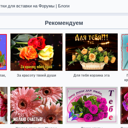
тки для вставки на Форумы | Блоги
Рекомендуем
так,
За красоту твоей души
Для тебя корзина эта
к