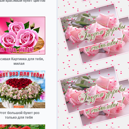
ый красивый букет цветов
сивая Картинка для тебя,
милая
Этот большой букет роз
только для тебя