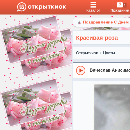
7
1
Каталог
Праздники
Поздравление С Днем
Красивая роза
Открыткиок
Цветы
Вячеслав Анисимо