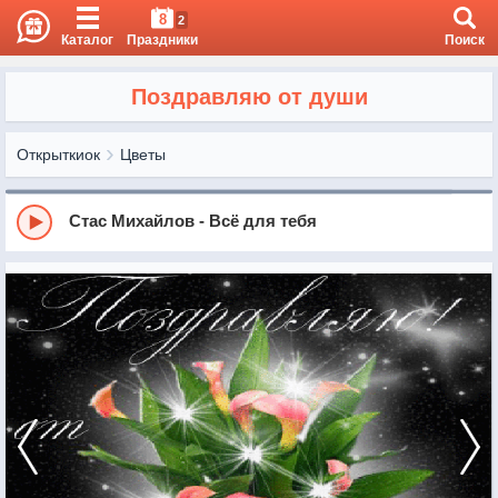
8
2
Каталог
Праздники
Поиск
Поздравляю от души
Открыткиок
Цветы
Стас Михайлов - Всё для тебя