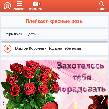
8
2
Каталог
Праздники
Поиск
Плейкаст красные розы
Открыткиок
Цветы
Виктор Королев - Подарю тебе розы