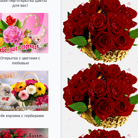
шая гиф-открытка Цветы
для вас!
Открытка с цветами с
любовью
ебе корзина с герберами