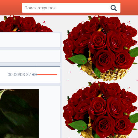
00:00
/
03:37