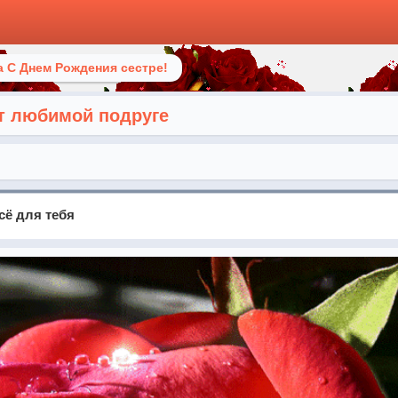
 С Днем Рождения сестре!
т любимой подруге
сё для тебя