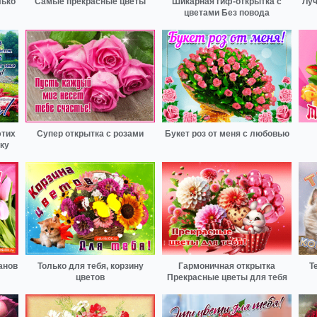
лько
Самые прекрасные цветы
Шикарная гиф-открытка с
Луч
цветами Без повода
этих
Супер открытка с розами
Букет роз от меня с любовью
ку
анов
Только для тебя, корзину
Гармоничная открытка
Т
цветов
Прекрасные цветы для тебя