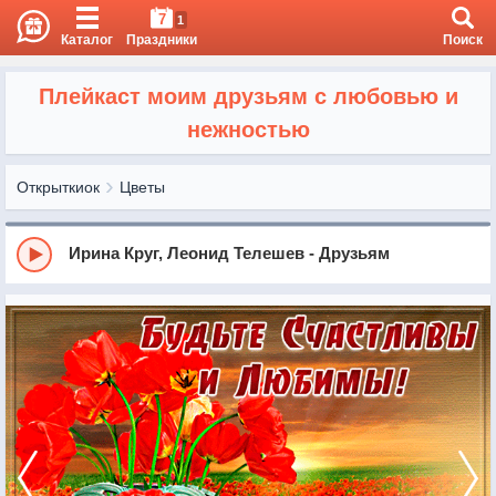
7
1
Каталог
Праздники
Поиск
Плейкаст моим друзьям с любовью и
нежностью
Открыткиок
Цветы
Ирина Круг, Леонид Телешев - Друзьям