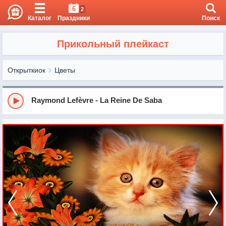
6
2
Каталог
Праздники
Поиск
Прикольный плейкаст
Открыткиок
Цветы
Raymond Lefèvre - La Reine De Saba