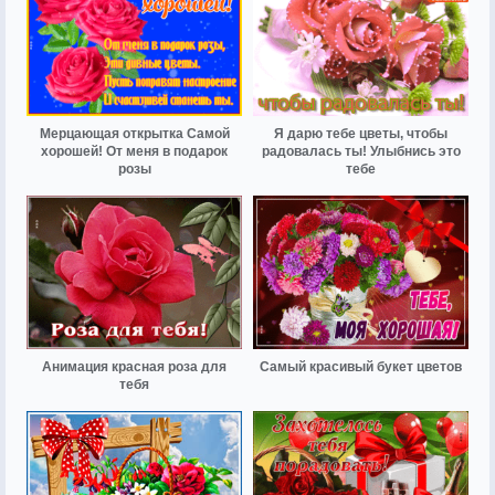
Мерцающая открытка Самой
Я дарю тебе цветы, чтобы
хорошей! От меня в подарок
радовалась ты! Улыбнись это
розы
тебе
Анимация красная роза для
Самый красивый букет цветов
тебя