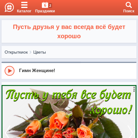
6
2
Каталог
Праздники
Поиск
Пусть друзья у вас всегда всё будет
хорошо
Открыткиок
Цветы
Гимн Женщине!