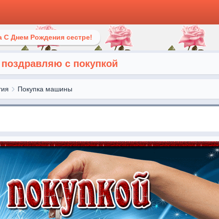
 С Днем Рождения сестре!
 поздравляю с покупкой
тия
Покупка машины