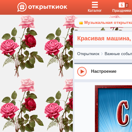
6
2
Каталог
Праздники
Музыкальная открытка
Красивая машина,
Открыткиок
Важные собы
Настроение