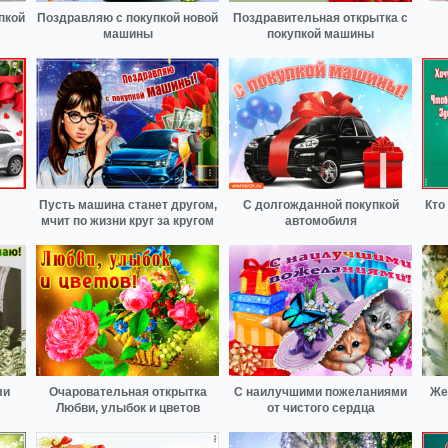
пкой
Поздравляю с покупкой новой
Поздравительная открытка с
машины
покупкой машины
Пусть машина станет другом,
С долгожданной покупкой
Кто
мчит по жизни круг за кругом
автомобиля
ли
Очаровательная открытка
С наилучшими пожеланиями
Же
Любви, улыбок и цветов
от чистого сердца