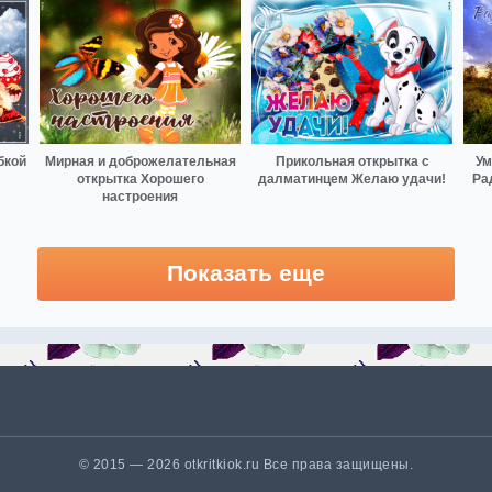
бкой
Мирная и доброжелательная
Прикольная открытка с
Ум
открытка Хорошего
далматинцем Желаю удачи!
Ра
настроения
Показать еще
© 2015 — 2026 otkritkiok.ru Все права защищены.