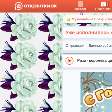
8
2
Каталог
Праздники
Музыкальная открытка
Уже исполнилось 
Открыткиок
Важные собы
Роза - королева ц