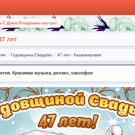
 С Днем Рождения сестре!
47 лет
тия
Годовщина Свадьбы
47 лет - Кашемировая
ветов. Красивая музыка, релакс, саксофон