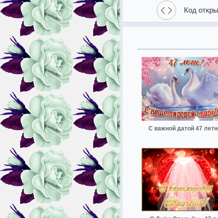
Код откры
С важной датой 47 летн