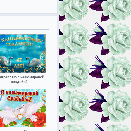
здравляю с кашемировой
свадьбой