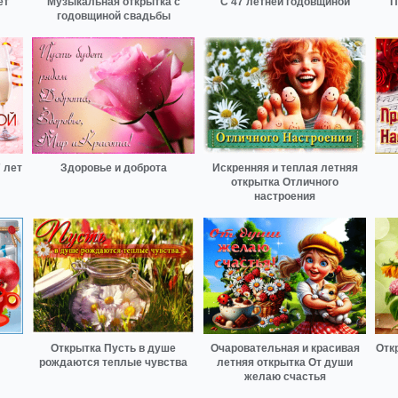
ет
Музыкальная открытка с
С 47 летней годовщиной
П
годовщиной свадьбы
 лет
Здоровье и доброта
Искренняя и теплая летняя
открытка Отличного
настроения
Открытка Пусть в душе
Очаровательная и красивая
Отк
рождаются теплые чувства
летняя открытка От души
желаю счастья