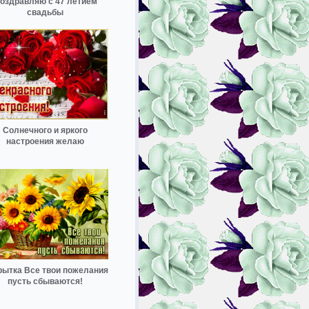
оздравляю с 47 летием
свадьбы
Солнечного и яркого
настроения желаю
рытка Все твои пожелания
пусть сбываются!