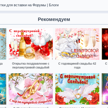
тки для вставки на Форумы | Блоги
Рекомендуем
да
Открытка поздравление с
С годовщиной свадьбы 42
С
перламутровой свадьбой
года