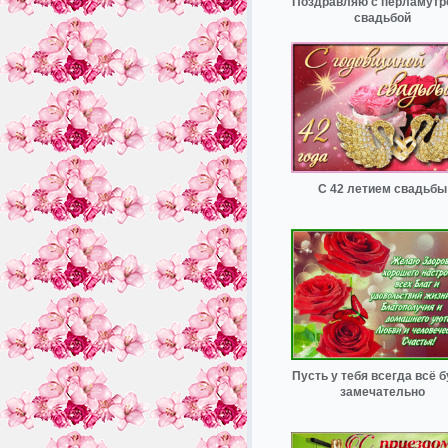
Поздравляю с перламутр
свадьбой
С 42 летием свадьбы
Пусть у тебя всегда всё 
замечательно