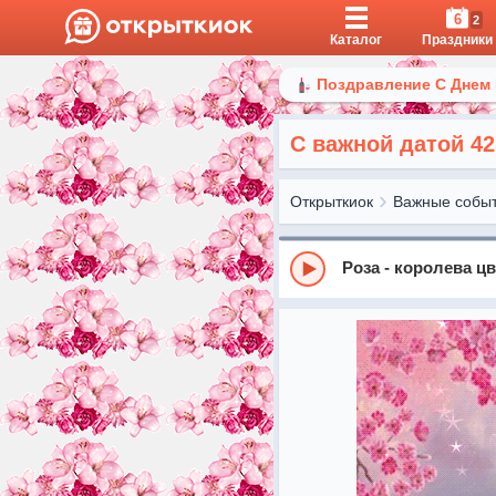
6
2
Каталог
Праздники
Поздравление С Днем
С важной датой 42
Открыткиок
Важные собы
Роза - королева ц