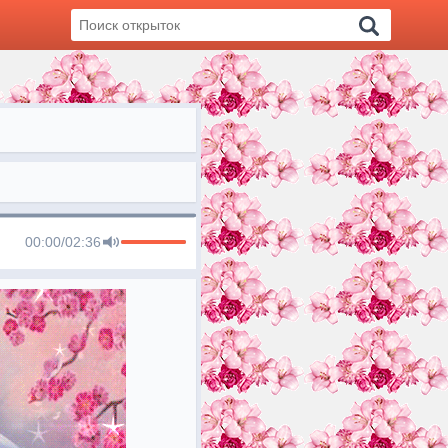
00:00
/
02:36