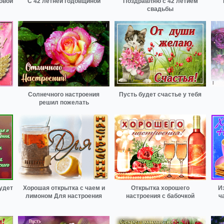
овой
С 42 летней годовщиной
Поздравляю с 42 летием
свадьбы
Солнечного настроения
Пусть будет счастье у тебя
решил пожелать
будет
Хорошая открытка с чаем и
Открытка хорошего
И
лимоном Для настроения
настроения с бабочкой
ч