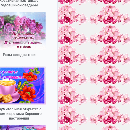
Креативная картинка с
годовщиной свадьбы
Розы сегодня твои
зумительная открытка с
аем и цветами Хорошего
настроения