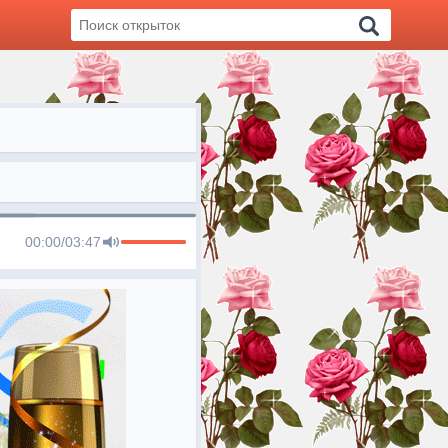
00:00
/
03:47