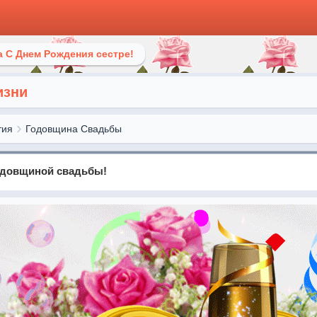
 С Днем Рождения сестре!
изни
тия
Годовщина Свадьбы
одовщиной свадьбы!