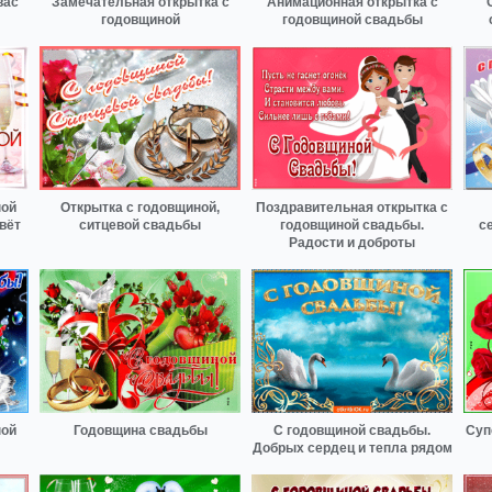
вас
Замечательная открытка с
Анимационная открытка с
годовщиной
годовщиной свадьбы
ной
Открытка с годовщиной,
Поздравительная открытка с
вёт
ситцевой свадьбы
годовщиной свадьбы.
с
Радости и доброты
ной
Годовщина свадьбы
С годовщиной свадьбы.
Суп
Добрых сердец и тепла рядом