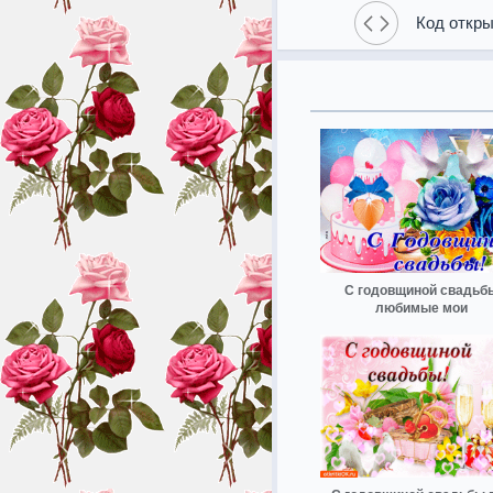
Код откры
С годовщиной свадьб
любимые мои