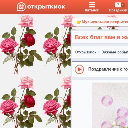
7
1
Каталог
Праздники
Музыкальная открытка
Всех благ вам в ж
Открыткиок
Важные собы
Поздравление с г