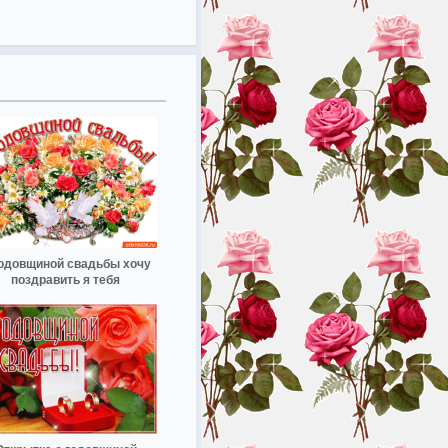
годовщиной свадьбы хочу
поздравить я тебя