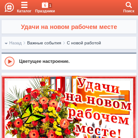
6
1
Каталог
Праздники
Поиск
Удачи на новом рабочем месте
Назад
Важные события
С новой работой
Цветущее настроение.