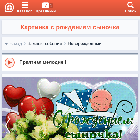
7
1
Каталог
Праздники
Поиск
Картинка с рождением сыночка
Назад
Важные события
Новорождённый
Приятная мелодия !