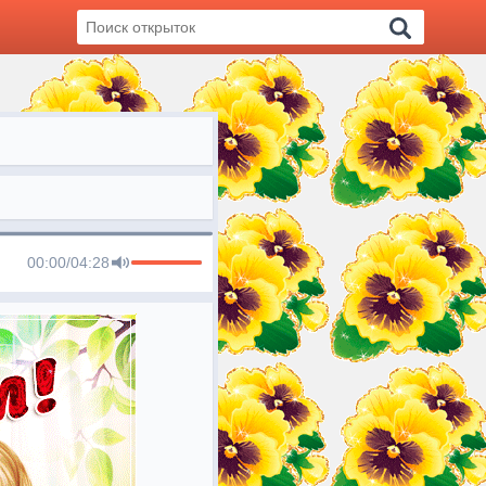
00:00
/
04:28