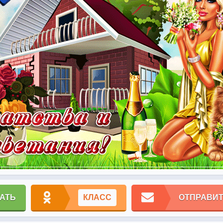
АТЬ
КЛАСС
ОТПРАВИТ