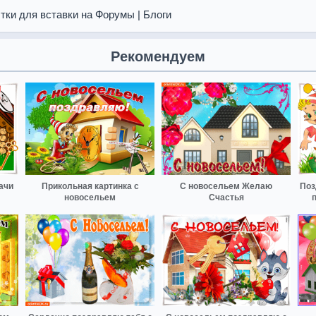
тки для вставки на Форумы | Блоги
Рекомендуем
ачи
Прикольная картинка с
С новосельем Желаю
Поз
новосельем
Счастья