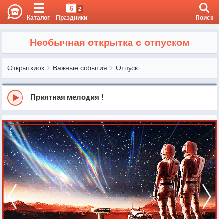
6
2
Каталог
Праздники
Поиск
Необычная открытка с отпуском
Открыткиок
Важные события
Отпуск
Приятная мелодия !