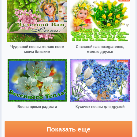
Чудесной весны желаю всем
С весной вас поздравляю,
моим близким
милые друзья
Весна время радости
Кусочек весны для друзей
Показать еще