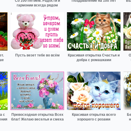
Со 100-летием. Радости и
Поздравление на 100 лет
Вы
гармонии всегда рядом
т.
Пусть везет тебе во всём
Красивая открытка Счастья и
О
ше
добра с ромашками
а с
Превосходная открытка Всех
Красивая открытка всего
Бе
ения
благ! Желаю веселья и смеха
хорошего с розами
н