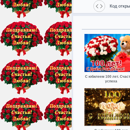
Код откры
С юбилеем 100 лет. Счаст
успеха