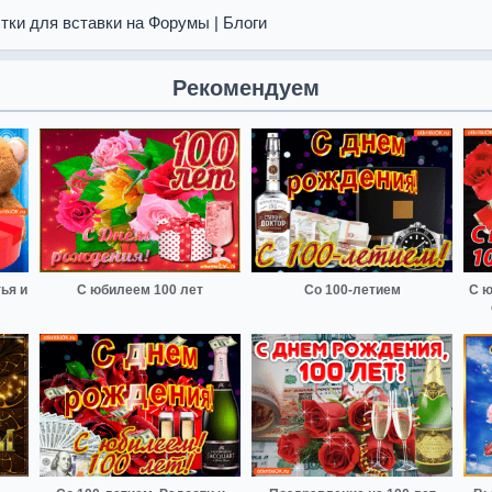
тки для вставки на Форумы | Блоги
Рекомендуем
ья и
С юбилеем 100 лет
Со 100-летием
С ю