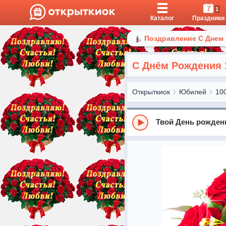
7
1
Каталог
Праздники
Поздравление С Днем
С Днём Рождения 
Открыткиок
Юбилей
10
Твой День рожден