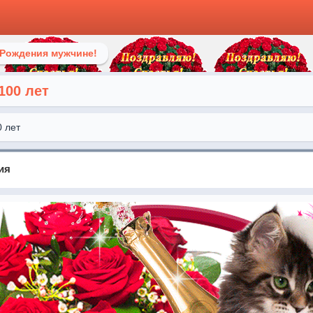
 Рождения мужчине!
100 лет
0 лет
ия