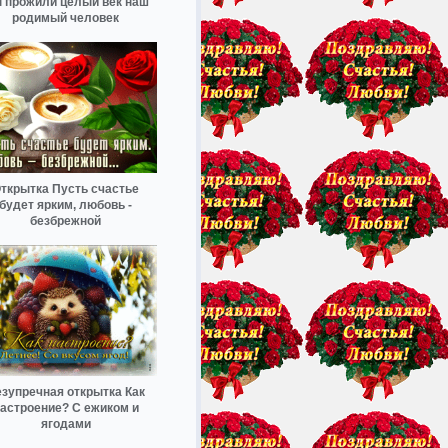
 прожили целый век наш
родимый человек
ткрытка Пусть счастье
будет ярким, любовь -
безбрежной
зупречная открытка Как
астроение? С ежиком и
ягодами