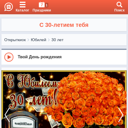
7
1
Каталог
Праздники
Поиск
С 30-летием тебя
Открыткиок
Юбилей
30 лет
Твой День рождения