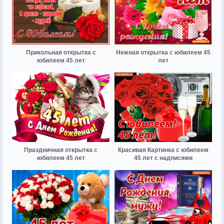
Прикольная открытка с
Нежная открытка с юбилеем 45
юбилеем 45 лет
лет
Праздничная открытка с
Красивая Картинка с юбилеем
юбилеем 45 лет
45 лет с надписями