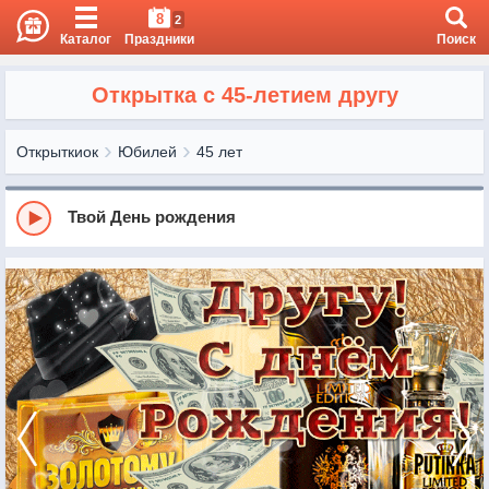
8
2
Каталог
Праздники
Поиск
Открытка с 45-летием другу
Открыткиок
Юбилей
45 лет
Твой День рождения