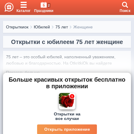
6
2
Каталог
Праздники
Поиск
Открыткиок
Юбилей
75 лет
Женщине
Открытки с юбилеем 75 лет женщине
75 лет – это особый юбилей, наполненный уважением, 
любовью и благодарностью. На OtkritkiOk вы найдете 
открытки с 75-летием женщине, которые помогут выразить 
Показать больше...
самые теплые слова и сделать праздник незабываемым.

Больше красивых открыток бесплатно
в приложении
Красочные открытки от OtkritkiOk.ru подчеркнут важность 
момента и подарят радость близким.
Открытки на
все случаи
Открыть приложение